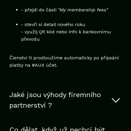
- přejdi do části
"My membership fees"
- otevři si detail nového roku
- využij QR kód nebo info k bankovnímu
převodu
Členství ti prodloužíme automaticky po připsání
platby na #AUX účet.
Jaké jsou výhody firemního
partnerství ?
Naši partneři pomáhají udržovat chod Asociace
Co dělat, když už nechci být